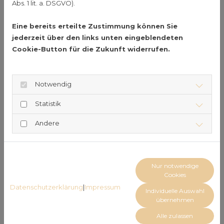
Abs. 1 lit. a. DSGVO).
Mehr erfahren
Eine bereits erteilte Zustimmung können Sie
jederzeit über den links unten eingeblendeten
Cookie-Button für die Zukunft widerrufen.
Ich könnte ein Call-to-Action sein
Lorem ipsum dolor sit amet, consetetur
Notwendig
sadipscing elitr, sed diam nonumy
Statistik
eirmod tempor invidunt ut labore et
Andere
dolore magna aliquyam erat, sed diam
voluptua.
Nur notwendige
Cookies
Datenschutzerklärung
|
Impressum
Individuelle Auswahl
übernehmen
Ich bin die H2 Überschrift
Alle zulassen