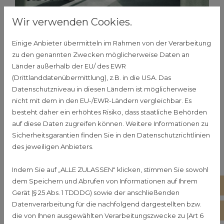
Wir verwenden Cookies.
Einige Anbieter übermitteln im Rahmen von der Verarbeitung
Ich bin die H2 Überschrift
zu den genannten Zwecken möglicherweise Daten an
Länder außerhalb der EU/ des EWR
Lorem ipsum dolor sit amet, consetetur
(Drittlanddatenübermittlung), z.B. in die USA. Das
Datenschutzniveau in diesen Ländern ist möglicherweise
sadipscing elitr, sed diam nonumy eirmod
nicht mit dem in den EU-/EWR-Ländern vergleichbar. Es
tempor invidunt ut labore et dolore magna
besteht daher ein erhöhtes Risiko, dass staatliche Behörden
aliquyam erat, sed diam voluptua. At vero eos et
auf diese Daten zugreifen können. Weitere Informationen zu
accusam
et justo duo dolores et ea rebum. Stet
Sicherheitsgarantien finden Sie in den Datenschutzrichtlinien
clita kasd gubergren, no sea takimata sanctus
des jeweiligen Anbieters.
est Lorem ipsum dolor sit amet. Lorem ipsum
Indem Sie auf „ALLE ZULASSEN" klicken, stimmen Sie sowohl
dolor sit amet, consetetur sadipscing elitr, sed
dem Speichern und Abrufen von Informationen auf Ihrem
01
diam nonumy eirmod tempor invidunt ut labore
Gerät (§ 25 Abs. 1 TDDDG) sowie der anschließenden
et dolore magna aliquyam erat, sed diam
Datenverarbeitung für die nachfolgend dargestellten bzw.
bi
die von Ihnen ausgewählten Verarbeitungszwecke zu (Art 6
voluptua.