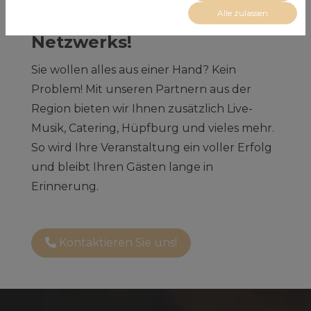
Alle zulassen
expandierenden
Netzwerks!
Sie wollen alles aus einer Hand? Kein
Problem! Mit unseren Partnern aus der
Region bieten wir Ihnen zusätzlich Live-
Musik, Catering, Hüpfburg und vieles mehr.
So wird Ihre Veranstaltung ein voller Erfolg
und bleibt Ihren Gästen lange in
Erinnerung.
Kontaktieren Sie uns!