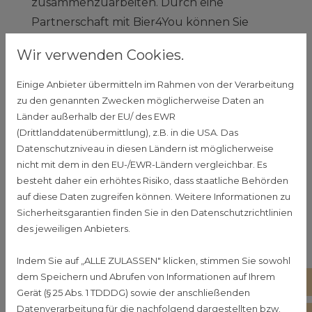
zusammenzuarbeiten. Durch eine
Partnerschaft mit Bier4You können Sie
Ihren Kunden eine einzigartige Auswahl an
Wir verwenden Cookies.
frisch gezapften Bieren in Flaschen bieten
und von unserem umfassenden Service
Einige Anbieter übermitteln im Rahmen von der Verarbeitung
profitieren.
zu den genannten Zwecken möglicherweise Daten an
Länder außerhalb der EU/ des EWR
(Drittlanddatenübermittlung), z.B. in die USA. Das
Datenschutzniveau in diesen Ländern ist möglicherweise
nicht mit dem in den EU-/EWR-Ländern vergleichbar. Es
besteht daher ein erhöhtes Risiko, dass staatliche Behörden
auf diese Daten zugreifen können. Weitere Informationen zu
Sicherheitsgarantien finden Sie in den Datenschutzrichtlinien
Unser Angebot
des jeweiligen Anbieters.
Frisch gezapfte Biere in Flaschen:
Indem Sie auf „ALLE ZULASSEN" klicken, stimmen Sie sowohl
Höchste Qualität und unverfälschter
dem Speichern und Abrufen von Informationen auf Ihrem
01
Geschmack.
Gerät (§ 25 Abs. 1 TDDDG) sowie der anschließenden
Regionale Biere im Sortiment:
Eine
Datenverarbeitung für die nachfolgend dargestellten bzw.