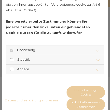
bi
erlesene Auswahl an Bieren aus
die von Ihnen ausgewählten Verarbeitungszwecke zu (Art 6
Abs. 1 lit. a. DSGVO).
Magdeburg und Umgebung.
Perfekt für Feiern:
Ideal für
Eine bereits erteilte Zustimmung können Sie
Veranstaltungen jeder Art, von
jederzeit über den links unten eingeblendeten
privaten Feiern bis zu großen Events.
Cookie-Button für die Zukunft widerrufen.
Lieferung und Service:
Wir liefern in
Magdeburg und Umgebung und
Notwendig
stellen sicher, dass Ihr Bier immer gut
gekühlt und pünktlich ankommt.
Statistik
Andere
Nur notwendige
Treten Sie mit uns in
Cookies
Kontakt und werden Sie
Datenschutzerklärung
|
Impressum
Individuelle Auswahl
übernehmen
Teil unseres